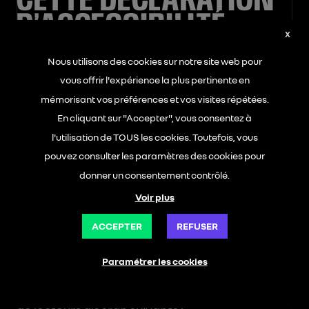
CETTE DÉCLARATION
D’ACCESSIBILITÉ
X
Nous utilisons des cookies sur notre site web pour
Cette déclaration a été établie le 30/08/2023 et
vous offrir l'expérience la plus pertinente en
mise à jour le 22/07/2024.
mémorisant vos préférences et vos visites répétées.
En cliquant sur "Accepter", vous consentez à
Technologies utilisées pour la réalisation du site
web :
l'utilisation de TOUS les cookies. Toutefois, vous
pouvez consulter les paramètres des cookies pour
HTML5
donner un consentement contrôlé.
Voir plus
CSS
ACCEPTER
REFUSER
JavaScript
Paramétrer les cookies
Les tests des pages web ont été effectués
avec les combinaisons d’agents utilisateurs et