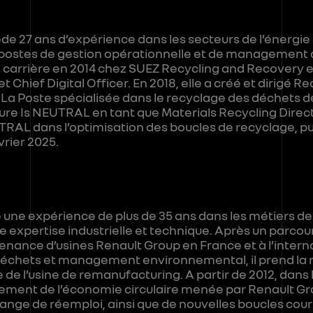
de 27 ans d’expérience dans les secteurs de l’énergie
postes de gestion opérationnelle et de management d
sa carrière en 2014 chez SUEZ Recycling and Recovery 
 Chief Digital Officer. En 2018, elle a créé et dirigé R
La Poste spécialisée dans le recyclage des déchets 
uture Is NEUTRAL en tant que Materials Recycling Direct
L dans l’optimisation des boucles de recyclage, pui
rier 2025.
une expérience de plus de 35 ans dans les métiers de 
e expertise industrielle et technique. Après un parco
ance d’usines Renault Group en France et à l’internat
échets et management environnemental, il prend la r
 l’usine de remanufacturing. A partir de 2012, dans l
ement de l’économie circulaire menée par Renault Gro
hange de réemploi, ainsi que de nouvelles boucles cou