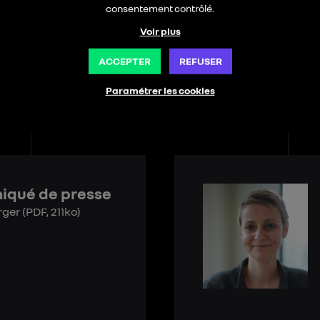
consentement contrôlé.
Voir plus
ACCEPTER
REFUSER
Paramétrer les cookies
qué de presse
rger
(PDF, 211ko)