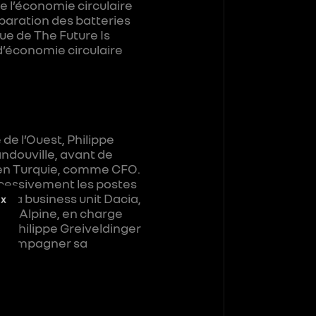
de l’économie circulaire
paration des batteries
ue de The Future Is
d’économie circulaire
de l’Ouest, Philippe
andouville, avant de
t en Turquie, comme CFO.
uccessivement les postes
e la business unit Dacia,
X
rque Alpine, en charge
, Philippe Greiveldinger
 accompagner sa