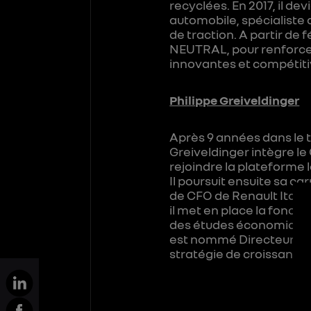
recyclées. En 2017, il d
automobile, spécialiste 
de traction. A partir de
NEUTRAL, pour renforcer 
innovantes et compétiti
Philippe Greiveldinger
Après 9 années dans le tr
Greiveldinger intègre le
rejoindre la plateforme
Il poursuit ensuite sa c
de CFO de Renault Italie
il met en place la foncti
des études économiques 
est nommé Directeur Fin
stratégie de croissance 