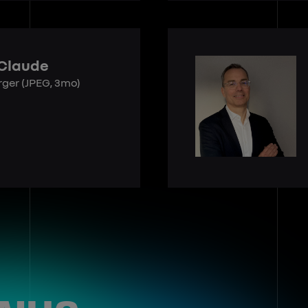
 Claude
rger
(JPEG, 3mo)