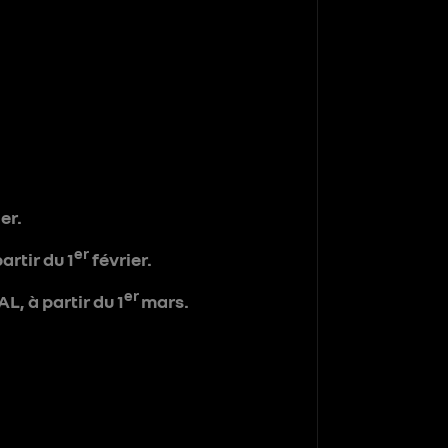
er.
er
rtir du 1
février.
er
L, à partir du 1
mars.