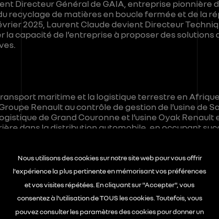
evient Directeur Général de GAIA, entreprise pionnière 
du recyclage de matières en boucle fermée et de la ré
 février 2025, Laurent Claude devient Directeur Techniq
la capacité de l’entreprise à proposer des solutions 
ves.
ansport maritime et la logistique terrestre en Afrique 
 Groupe Renault au contrôle de gestion de l’usine de S
 logistique de Grand Couronne et l’usine Oyak Renaul
arrière dans la distribution automobile, en occupant s
 et de la Direction Commerciale France. A la création d
on Planning & Analyse financières, puis il rejoint la ma
du plan produit ambitieux de la marque. En mars 2025
Nous utilisons des cookies sur notre site web pour vous offrir
ancier de l’entreprise The Future Is NEUTRAL, pour
l'expérience la plus pertinente en mémorisant vos préférences
forte.
et vos visites répétées. En cliquant sur "Accepter", vous
consentez à l'utilisation de TOUS les cookies. Toutefois, vous
pouvez consulter les paramètres des cookies pour donner un