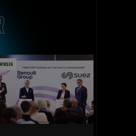
R
RTICLES